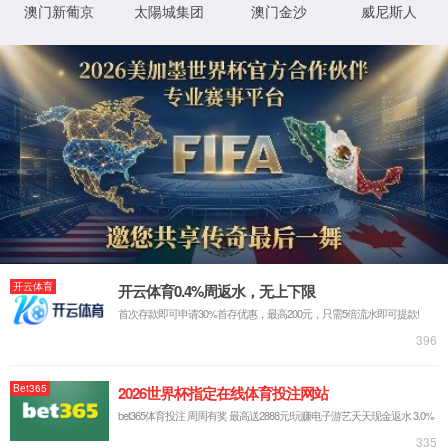
yd2333云顶电子游戏a
yd2333云顶电子游
yd2333云顶电子游
授权书查询
yd2333云顶电子游
yd2333云顶电子游
联系方式
yd2333云顶电子游
诚邀英才
yd2333云顶电子游
yd2333云顶电子游
yd2333云顶电子游